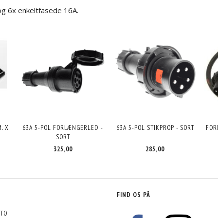
 og 6x enkeltfasede 16A.
. X
63A 5-POL FORLÆNGERLED -
63A 5-POL STIKPROP - SORT
FOR
SORT
285,00
325,00
FIND OS PÅ
TO