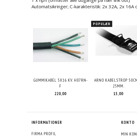
1 x hpfi (omfatter alle udgange på nær link out)
Automatsikringer; C-karakteristik: 2x 32A, 2x 16A
POPULÆR
GUMMIKABEL 5X16 KV. H07RN-
ARNO KABELSTROP 50CM
F
25MM.
220,00
15,00
INFORMATIONER
KONTO
FIRMA PROFIL
MIN KON