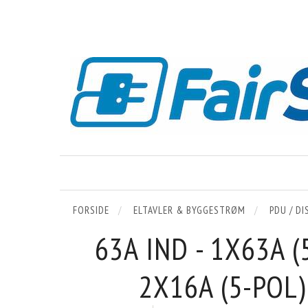
FORSIDE
ELTAVLER & BYGGESTRØM
PDU / D
63A IND - 1X63A (
2X16A (5-POL)