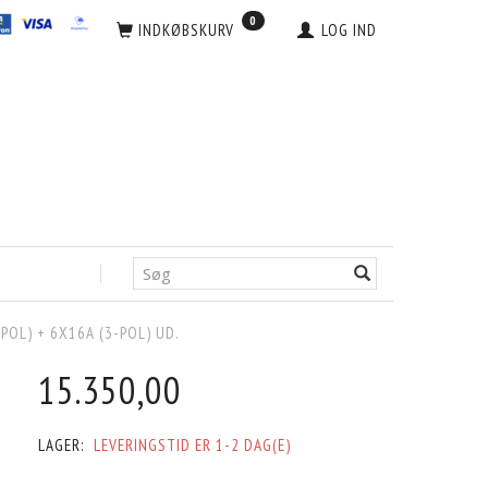
0
INDKØBSKURV
LOG IND
-POL) + 6X16A (3-POL) UD.
15.350,00
LAGER:
LEVERINGSTID ER 1-2 DAG(E)