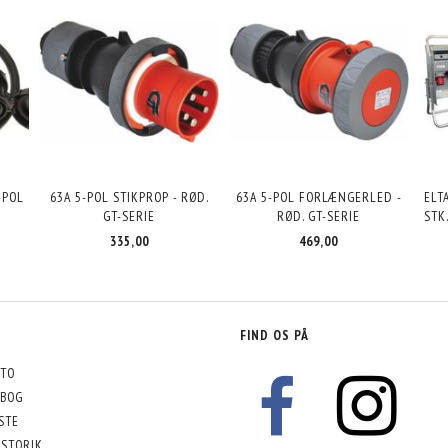
-POL
63A 5-POL STIKPROP - RØD.
63A 5-POL FORLÆNGERLED -
ELT
GT-SERIE
RØD. GT-SERIE
STK
335,00
469,00
FIND OS PÅ
TO
BOG
STE
STORIK