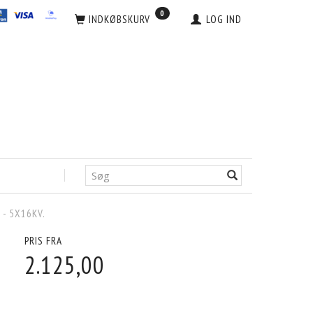
0
INDKØBSKURV
LOG IND
 - 5X16KV.
PRIS FRA
2.125,00