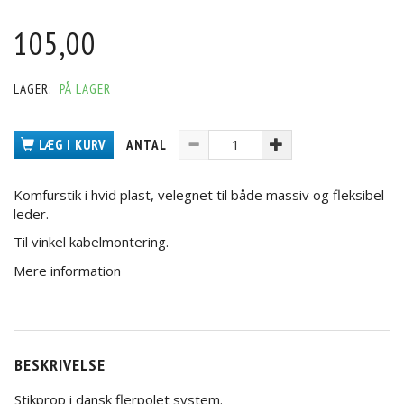
105,00
LAGER:
PÅ LAGER
LÆG I KURV
ANTAL
Komfurstik i hvid plast, velegnet til både massiv og fleksibel
leder.
Til vinkel kabelmontering.
Mere information
BESKRIVELSE
Stikprop i dansk flerpolet system.