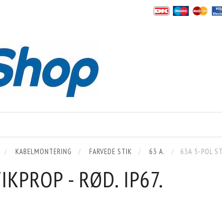
KABELMONTERING
FARVEDE STIK
63 A.
63A 5-POL ST
IKPROP - RØD. IP67.