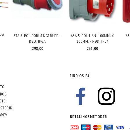
KV.
63A 5-POL FORLÆNGERLED -
63A 5-POL HAN. 100MM. X
63
RØD. IP67.
100MM. - RØD. IP67
298,00
235,00
FIND OS PÅ
TO
BOG
STE
STORIK
BREV
BETALINGSMETODER