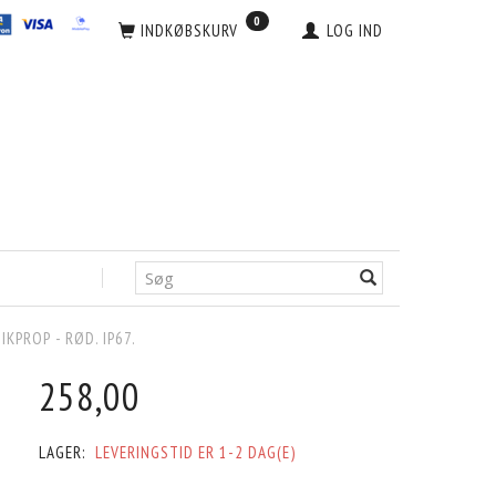
0
INDKØBSKURV
LOG IND
IKPROP - RØD. IP67.
258,00
LAGER:
LEVERINGSTID ER 1-2 DAG(E)