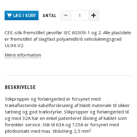
LÆG I KURV
ANTAL
CEE-stik fremstillet jævnfør IEC 60309-1 og 2. Alle plastdele
er fremstillet af slagfast polyamid6/6 selvslukningsgrad
UL94-V2.
Mere information
BESKRIVELSE
Stikpropper og forlængerled er forsynet med
trækaflastende kabelforskruning af blødt materiale til sikker
tætning og god trækstyrke. Stikpropper og forlængerled til
og med 32A har en enkel patenteret låsning af kablet som
forenkler service. Stik til 63A og 125A er forsynet med
pilotkontakt med max. tilslutning 2,5 mm².