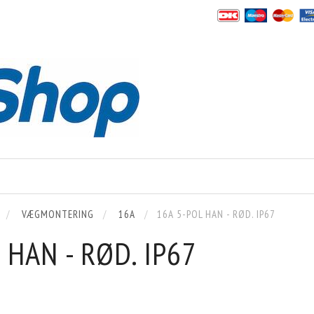
VÆGMONTERING
16A
16A 5-POL HAN - RØD. IP67
 HAN - RØD. IP67