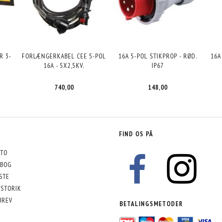
R 3-
FORLÆNGERKABEL CEE 5-POL
16A 5-POL STIKPROP - RØD.
16A
16A - 5X2,5KV.
IP67
740,00
148,00
FIND OS PÅ
TO
BOG
STE
STORIK
BREV
BETALINGSMETODER