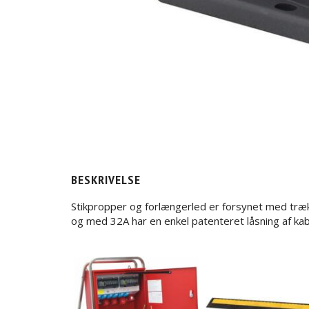
BESKRIVELSE
Stikpropper og forlængerled er forsynet med træka
og med 32A har en enkel patenteret låsning af kabl