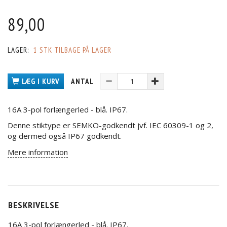
89,00
LAGER:
1 STK TILBAGE PÅ LAGER
LÆG I KURV
ANTAL
16A 3-pol forlængerled - blå. IP67.
Denne stiktype er SEMKO-godkendt jvf. IEC 60309-1 og 2,
og dermed også IP67 godkendt.
Mere information
BESKRIVELSE
16A 3-pol forlængerled - blå. IP67.