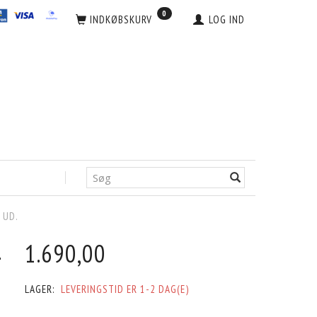
0
INDKØBSKURV
LOG IND
 UD.
-
1.690,00
LAGER:
LEVERINGSTID ER 1-2 DAG(E)