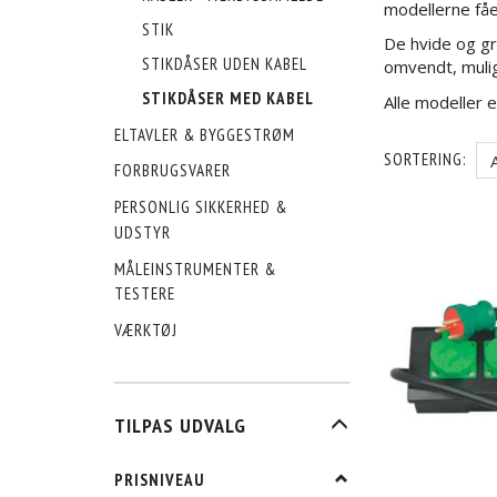
modellerne fåe
STIK
De hvide og grå
STIKDÅSER UDEN KABEL
omvendt, muli
STIKDÅSER MED KABEL
Alle modeller er
ELTAVLER & BYGGESTRØM
SORTERING:
FORBRUGSVARER
PERSONLIG SIKKERHED &
UDSTYR
MÅLEINSTRUMENTER &
TESTERE
VÆRKTØJ
SKIFTE
TILPAS UDVALG
FILTER
PRISNIVEAU