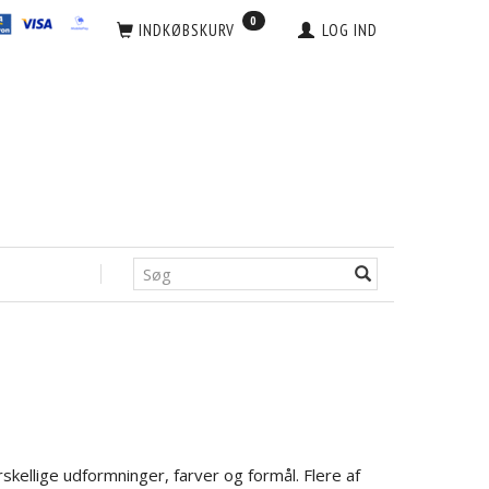
0
INDKØBSKURV
LOG IND
rskellige udformninger, farver og formål. Flere af