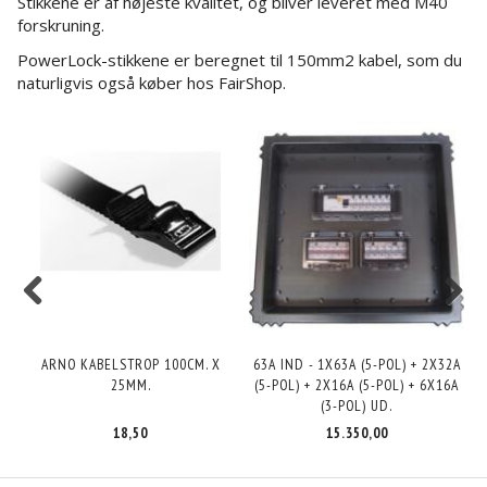
Stikkene er af højeste kvalitet, og bliver leveret med M40
forskruning.
PowerLock-stikkene er beregnet til 150mm2 kabel, som du
naturligvis også køber hos FairShop.
ARNO KABELSTROP 100CM. X
63A IND - 1X63A (5-POL) + 2X32A
G
25MM.
(5-POL) + 2X16A (5-POL) + 6X16A
(3-POL) UD.
18,50
15.350,00