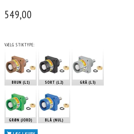
549,00
VÆLG
STIKTYPE:
BRUN (L1)
SORT (L2)
GRÅ (L3)
GRØN (JORD)
BLÅ (NUL)
LÆG I KURV