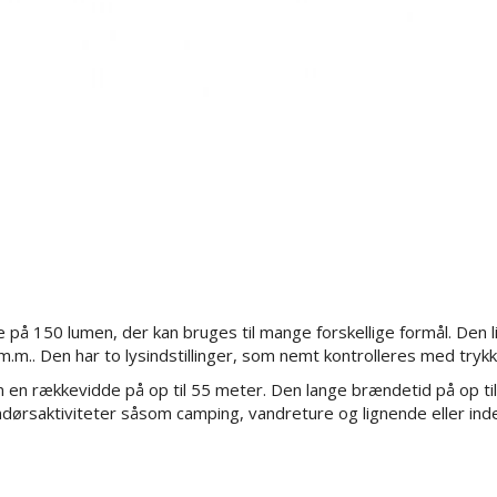
på 150 lumen, der kan bruges til mange forskellige formål. Den 
r m.m.. Den har to lysindstillinger, som nemt kontrolleres med tr
n rækkevidde på op til 55 meter. Den lange brændetid på op til 22
endørsaktiviteter såsom camping, vandreture og lignende eller in