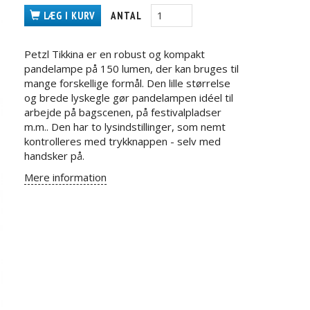
LÆG I KURV
ANTAL
Petzl Tikkina er en robust og kompakt
pandelampe på 150 lumen, der kan bruges til
mange forskellige formål. Den lille størrelse
og brede lyskegle gør pandelampen idéel til
arbejde på bagscenen, på festivalpladser
m.m.. Den har to lysindstillinger, som nemt
kontrolleres med trykknappen - selv med
handsker på.
Mere information