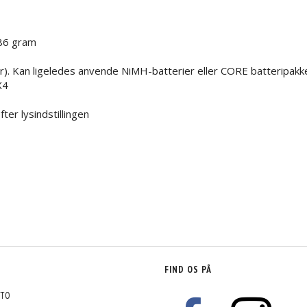
 86 gram
). Kan ligeledes anvende NiMH-batterier eller CORE batteripakk
X4
fter lysindstillingen
FIND OS PÅ
TO