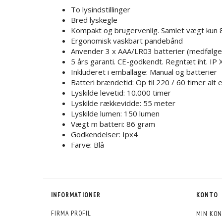
To lysindstillinger
Bred lyskegle
Kompakt og brugervenlig. Samlet vægt kun
Ergonomisk vaskbart pandebånd
Anvender 3 x AAA/LR03 batterier (medfølger
5 års garanti. CE-godkendt. Regntæt iht. IP 
Inkluderet i emballage: Manual og batterier
Batteri brændetid: Op til 220 / 60 timer alt e
Lyskilde levetid: 10.000 timer
Lyskilde rækkevidde: 55 meter
Lyskilde lumen: 150 lumen
Vægt m batteri: 86 gram
Godkendelser: Ipx4
Farve: Blå
INFORMATIONER
KONTO
FIRMA PROFIL
MIN KON