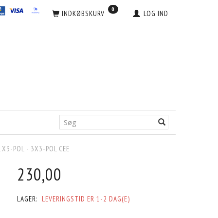
0
INDKØBSKURV
LOG IND
X3-POL - 3X3-POL CEE
230,00
LAGER:
LEVERINGSTID ER 1-2 DAG(E)