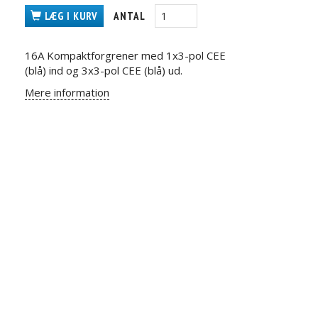
LÆG I KURV
ANTAL
16A Kompaktforgrener med 1x3-pol CEE
(blå) ind og 3x3-pol CEE (blå) ud.
Mere information