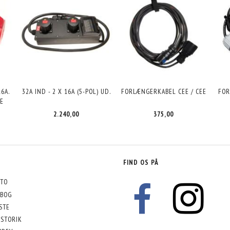
6A.
32A IND - 2 X 16A (5-POL) UD.
FORLÆNGERKABEL CEE / CEE
FOR
EE
2.240,00
375,00
FIND OS PÅ
TO
BOG
STE
STORIK