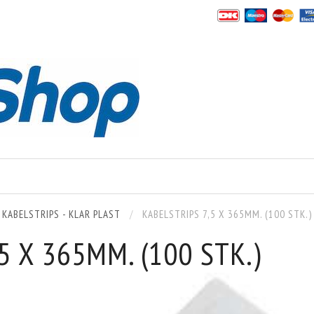
KABELSTRIPS - KLAR PLAST
KABELSTRIPS 7,5 X 365MM. (100 STK.)
5 X 365MM. (100 STK.)