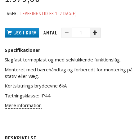
LAGER:
LEVERINGSTID ER 1-2 DAG(E)
LÆG I KURV
ANTAL
Specifikationer
Slagfast termoplast og med selvlukkende funktionslåg.
Monteret med bærehåndtag og forberedt for montering på
stativ eller væg.
Kortslutnings brydeevne 6kA
Tætningsklasse: IP44
Mere information
BESKRIVELSE