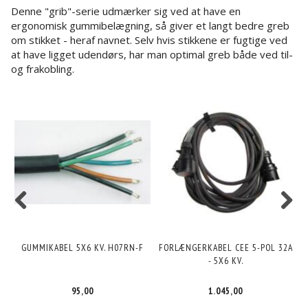
Denne "grib"-serie udmærker sig ved at have en
ergonomisk gummibelægning, så giver et langt bedre greb
om stikket - heraf navnet. Selv hvis stikkene er fugtige ved
at have ligget udendørs, har man optimal greb både ved til-
og frakobling.
GUMMIKABEL 5X6 KV. H07RN-F
FORLÆNGERKABEL CEE 5-POL 32A
3
- 5X6 KV.
95,00
1.045,00