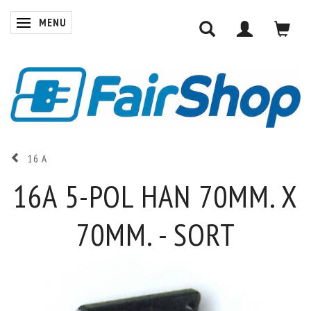
MENU
SKIFTE NAVIGATION
16 A
16A 5-POL HAN 70MM. X
70MM. - SORT