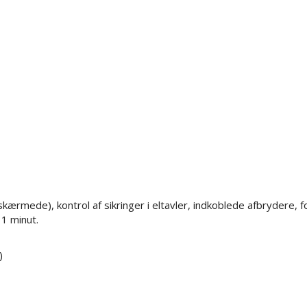
ej skærmede), kontrol af sikringer i eltavler, indkoblede afbryder
1 minut.
)