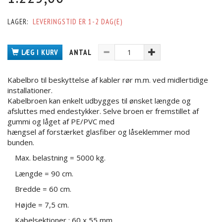
LAGER:
LEVERINGSTID ER 1-2 DAG(E)
LÆG I KURV
ANTAL
Kabelbro til beskyttelse af kabler rør m.m. ved midlertidige
installationer.
Kabelbroen kan enkelt udbygges til ønsket længde og
afsluttes med endestykker. Selve broen er fremstillet af
gummi og låget af PE/PVC med
hængsel af forstærket glasfiber og låseklemmer mod
bunden.
Max. belastning = 5000 kg.
Længde = 90 cm.
Bredde = 60 cm.
Højde = 7,5 cm.
Kabelsektioner : 60 x 55 mm.